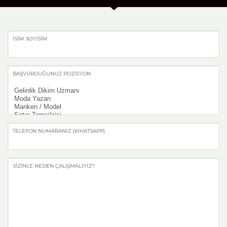
İSIM SOYISIM
BAŞVURDUĞUNUZ POZISYON
TELEFON NUMARANIZ (WHATSAPP)
SIZINLE NEDEN ÇALIŞMALIYIZ?